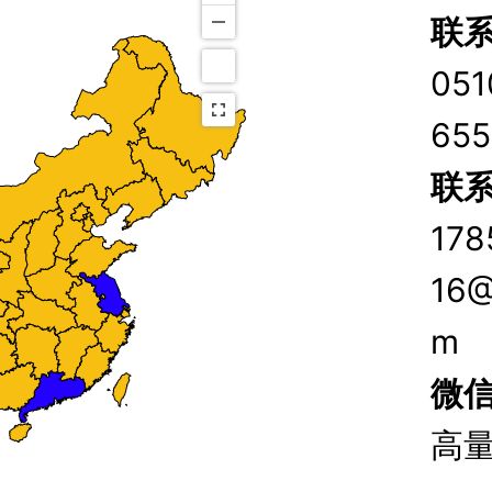
联
051
65
联
178
16@
m
微
高