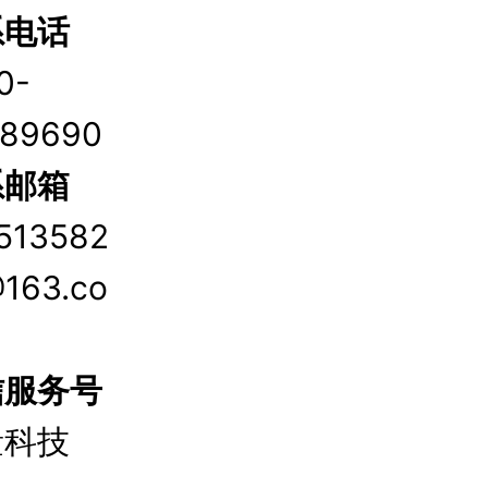
系电话
0-
589690
系邮箱
513582
163.co
信服务号
量科技